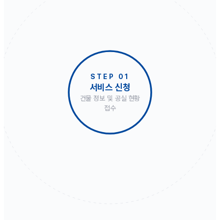
STEP
01
서비스 신청
건물 정보 및 공실 현황
접수